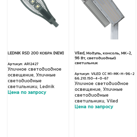
LEDNIK RSD 200 КОБРА (NEW)
Viled, Модуль, консоль, МК-2,
96 Вт, светодиодный
светильник
AR12427
Уличное светодиодное
VILED СС М1-МК-Н-96-2
освещение
,
Уличные
66.210.150-4-0-67
светодиодные
Уличное светодиодное
светильники
,
Lednik
освещение
,
Уличные
Цена по запросу
светодиодные
светильники
,
Viled
Добавить в корзину
Цена по запросу
Добавить в корзину