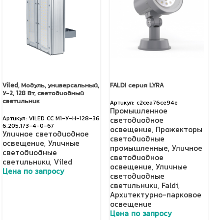
Viled, Модуль, универсальный,
FALDI серия LYRA
У-2, 128 Вт, светодиодный
светильник
c2cea76ce94e
Промышленное
VILED СС М1-У-Н-128-36
светодиодное
6.205.173-4-0-67
освещение
,
Прожекторы
Уличное светодиодное
светодиодные
освещение
,
Уличные
промышленные
,
Уличное
светодиодные
светодиодное
светильники
,
Viled
освещение
,
Уличные
Цена по запросу
светодиодные
светильники
,
Faldi
,
Добавить в корзину
Архитектурно-парковое
освещение
Цена по запросу