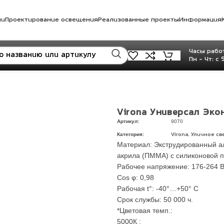
ли
Проектирование освещения
Реализованные проекты
Информация
Часы работ
Пн - Чт: с 
Virona Универсал Эк
Артикул:
9070
Категория:
,
Virona
Уличное св
Материал: Экструдированный а
акрила (ПММА) с силиконовой 
Рабочее напряжение: 176-264 
Сos φ: 0,98
Рабочая t°: -40°…+50° С
Срок службы: 50 000 ч.
*Цветовая темп.:
5000К ;