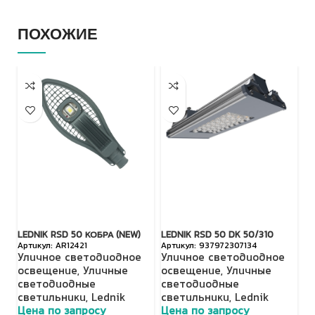
ПОХОЖИЕ
LEDNIK RSD 50 КОБРА (NEW)
LEDNIK RSD 50 DK 50/310
Vi
AR12421
937972307134
12
Уличное светодиодное
Уличное светодиодное
с
освещение
,
Уличные
освещение
,
Уличные
66
светодиодные
светодиодные
У
светильники
,
Lednik
светильники
,
Lednik
о
Цена по запросу
Цена по запросу