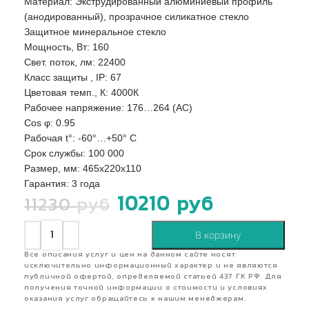
Материал: Экструдированный алюминиевый профиль
(анодированный), прозрачное силикатное стекло
Защитное минеральное стекло
Мощность, Вт: 160
Свет. поток, лм: 22400
Класс защиты , IP: 67
Цветовая темп., К: 4000К
Рабочее напряжение: 176…264 (AС)
Сos φ: 0.95
Рабочая t°: -60°…+50° С
Срок службы: 100 000
Размер, мм: 465х220х110
Гарантия: 3 года
10210
руб
11230
руб
В корзину
Все описания услуг и цен на данном сайте носят
исключительно информационный характер и не являются
публичной офертой, определяемой статьей 437 ГК РФ. Для
получения точной информации о стоимости и условиях
оказания услуг обращайтесь к нашим менеджерам.