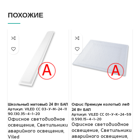
ПОХОЖИЕ
Школьный матовый 24 Вт БАП
Офис Премиум колотый лед
Се
VILED СС 03-У-М-24-11
24 Вт БАП
90.130.35-4-1-20
00
VILED СС 01-У-К-24-59
Офисное светодиодное
О
0.590.15-4-1-20
Офисное светодиодное
освещение
,
Светильники
о
освещение
,
Светильники
аварийного освещения
,
а
аварийного освещения
,
Viled
Vi