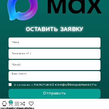
ОСТАВИТЬ ЗАЯВКУ
политикой конфиденциальности.
я согласен с
Отправить
0
звонить
Заказ
Каталог
Сравнение
Избранное