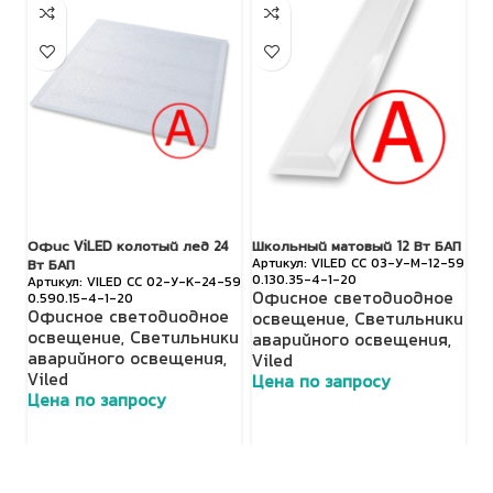
Офис ViLED колотый лед 24
Школьный матовый 12 Вт БАП
Ай
VILED СС 03-У-М-12-59
Вт БАП
0.130.35-4-1-20
0.
VILED СС 02-У-К-24-59
Офисное светодиодное
О
0.590.15-4-1-20
Офисное светодиодное
освещение
,
Светильники
о
освещение
,
Светильники
аварийного освещения
,
а
аварийного освещения
,
Viled
Vi
Viled
Цена по запросу
Ц
Цена по запросу