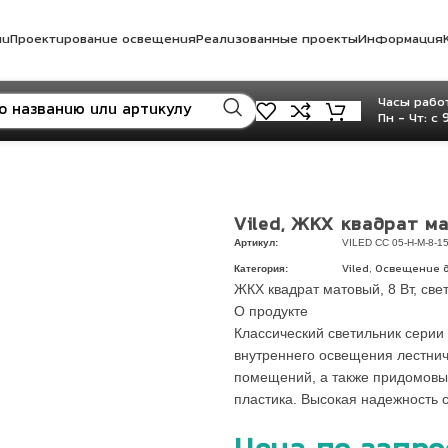
ли
Проектирование освещения
Реализованные проекты
Информация
Часы работ
Пн - Чт: с 
Viled, ЖКХ квадрат м
Артикул:
VILED СС 05-Н-М-8-15
Категория:
,
Viled
Освещение 
ЖКХ квадрат матовый, 8 Вт, св
О продукте
Классический светильник серии
внутреннего освещения лестни
помещений, а также придомовых
пластика. Высокая надежность 