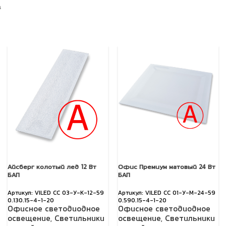
а
Айсберг колотый лед 12 Вт
Офис Премиум матовый 24 Вт
БАП
БАП
VILED СС 03-У-К-12-59
VILED СС 01-У-М-24-59
0.130.15-4-1-20
0.590.15-4-1-20
Офисное светодиодное
Офисное светодиодное
освещение
,
Светильники
освещение
,
Светильники