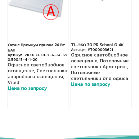
Офис Премиум призма 24 Вт
TL-ЭКО 30 PR School O 4К
SP
УТ000003621
БАП
4
Офисное светодиодное
VILED СС 01-У-А-24-59
0.590.15-4-1-20
О
освещение
,
Потолочные
Офисное светодиодное
о
светильники Армстронг
,
освещение
,
Светильники
с
Потолочные
аварийного освещения
,
П
светильники для офиса
Viled
с
Цена по запросу
Цена по запросу
Э
Ц