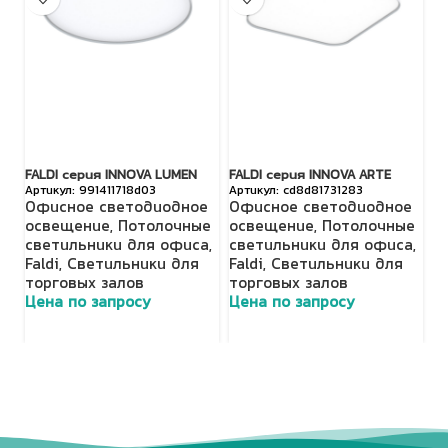
FALDI серия INNOVA LUMEN
FALDI серия INNOVA ARTE
TL
991411718d03
cd8d81731283
IP
Офисное светодиодное
Офисное светодиодное
T
освещение
,
Потолочные
освещение
,
Потолочные
т
светильники для офиса
,
светильники для офиса
,
Ц
Faldi
,
Светильники для
Faldi
,
Светильники для
торговых залов
торговых залов
Цена по запросу
Цена по запросу