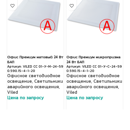
Офис Премиум матовый 24 Вт
Офис Премиум микропризма
TL
БАП
24 Вт БАП
О
VILED СС 01-У-М-24-59
VILED СС 01-У-С-24-59
0.590.15-4-1-20
0.590.15-4-1-20
о
Офисное светодиодное
Офисное светодиодное
с
освещение
,
Светильники
освещение
,
Светильники
П
аварийного освещения
,
аварийного освещения
,
с
Viled
Viled
Ц
Цена по запросу
Цена по запросу