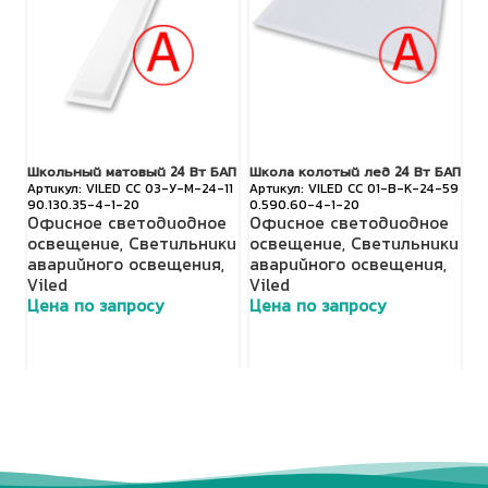
Школьный матовый 24 Вт БАП
Школа колотый лед 24 Вт БАП
О
VILED СС 03-У-М-24-11
VILED СС 01-В-К-24-59
24
90.130.35-4-1-20
0.590.60-4-1-20
Офисное светодиодное
Офисное светодиодное
0.
О
освещение
,
Светильники
освещение
,
Светильники
о
аварийного освещения
,
аварийного освещения
,
а
Viled
Viled
Vi
Цена по запросу
Цена по запросу
Ц