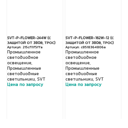
SVT-P-FLOWER-244W (С
SVT-P-FLOWER-162W-12 (С
S
ЗАЩИТОЙ ОТ 380В, ТРОС)
ЗАЩИТОЙ ОТ 380В, ТРОС)
З
215cf11f5ffa
c8518364806a
Промышленное
Промышленное
П
светодиодное
светодиодное
с
освещение
,
освещение
,
о
Промышленные
Промышленные
П
светодиодные
светодиодные
с
светильники
,
SVT
светильники
,
SVT
с
Цена по запросу
Цена по запросу
Ц