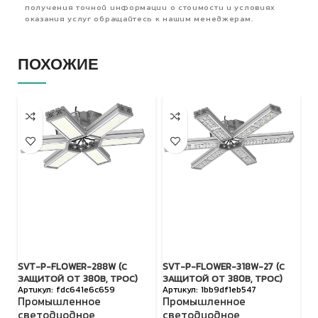
получения точной информации о стоимости и условиях
оказания услуг обращайтесь к нашим менеджерам.
ПОХОЖИЕ
SVT-P-FLOWER-288W (С
SVT-P-FLOWER-318W-27 (С
S
ЗАЩИТОЙ ОТ 380В, ТРОС)
ЗАЩИТОЙ ОТ 380В, ТРОС)
З
fdc641e6c659
1bb9df1eb547
Промышленное
Промышленное
П
светодиодное
светодиодное
с