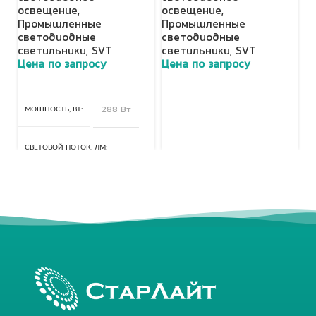
освещение
,
освещение
,
о
Промышленные
Промышленные
П
светодиодные
светодиодные
с
светильники
,
SVT
светильники
,
SVT
с
Цена по запросу
Цена по запросу
Ц
МОЩНОСТЬ, ВТ
288 Вт
СВЕТОВОЙ ПОТОК, ЛМ
40320 Лм
КЛАСС ЗАЩИТЫ, IP
67