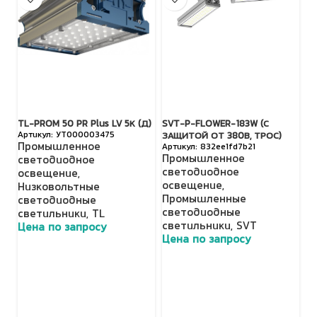
TL-PROM 50 PR Plus LV 5К (Д)
SVT-P-FLOWER-183W (С
TL
УТ000003475
ЗАЩИТОЙ ОТ 380В, ТРОС)
(Д
Промышленное
832ee1fd7b21
Промышленное
П
светодиодное
светодиодное
с
освещение
,
освещение
,
о
Низковольтные
Промышленные
Н
светодиодные
светодиодные
с
светильники
,
TL
светильники
,
SVT
с
Цена по запросу
Цена по запросу
Ц