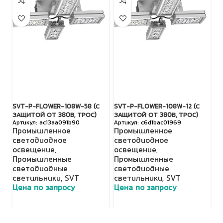
SVT-P-FLOWER-108W-58 (С
SVT-P-FLOWER-108W-12 (С
TL
ЗАЩИТОЙ ОТ 380В, ТРОС)
ЗАЩИТОЙ ОТ 380В, ТРОС)
П
ac13aa091b90
c6d1bac01969
Промышленное
Промышленное
с
светодиодное
светодиодное
о
освещение
,
освещение
,
Н
Промышленные
Промышленные
с
светодиодные
светодиодные
с
светильники
,
SVT
светильники
,
SVT
Ц
Цена по запросу
Цена по запросу