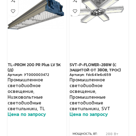
TL-PROM 200 PR Plus LV 5К
SVT-P-FLOWER-288W (С
S
(Д)
ЗАЩИТОЙ ОТ 380В, ТРОС)
З
УТ000003472
fdc641e6c659
Промышленное
Промышленное
П
светодиодное
светодиодное
с
освещение
,
освещение
,
о
Низковольтные
Промышленные
П
светодиодные
светодиодные
с
светильники
,
TL
светильники
,
SVT
с
Цена по запросу
Цена по запросу
Ц
МОЩНОСТЬ, ВТ
288 Вт