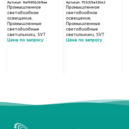
9a1995b2b9ae
f53c59a32be2
Промышленное
Промышленное
П
светодиодное
светодиодное
с
освещение
,
освещение
,
о
Промышленные
Промышленные
Н
светодиодные
светодиодные
с
светильники
,
SVT
светильники
,
SVT
с
Цена по запросу
Цена по запросу
Ц