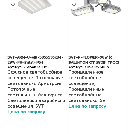
SVT-ARM-U-AIR-595x595x34-
SVT-P-FLOWER-96W (С
SV
29W-PR-InBat-IP54
ЗАЩИТОЙ ОТ 380В, ТРОС)
З
25e5ab2e38c3
e05d11c2608b
Офисное светодиодное
Промышленное
П
освещение
,
Потолочные
светодиодное
с
светильники Армстронг
,
освещение
,
о
Потолочные
Промышленные
П
светильники для офиса
,
светодиодные
с
Светильники аварийного
светильники
,
SVT
с
освещения
,
SVT
Цена по запросу
Ц
Цена по запросу