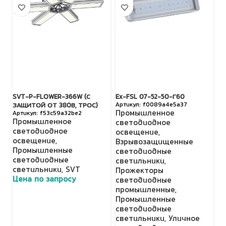
SVT-P-FLOWER-366W (С
Ex-FSL 07-52-50-Г60
SV
f0089a4e5a37
ЗАЩИТОЙ ОТ 380В, ТРОС)
З
Промышленное
f53c59a32be2
Промышленное
П
светодиодное
светодиодное
с
освещение
,
освещение
,
о
Взрывозащищенные
Промышленные
П
светодиодные
светодиодные
с
светильники
,
светильники
,
SVT
с
Прожекторы
Цена по запросу
Ц
светодиодные
промышленные
,
Промышленные
светодиодные
светильники
,
Уличное