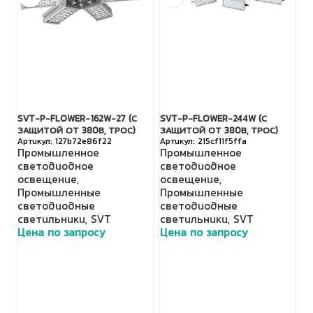
SVT-P-FLOWER-162W-27 (С
SVT-P-FLOWER-244W (С
SV
ЗАЩИТОЙ ОТ 380В, ТРОС)
ЗАЩИТОЙ ОТ 380В, ТРОС)
З
127b72e86f22
215cf11f5ffa
Промышленное
Промышленное
П
светодиодное
светодиодное
с
освещение
,
освещение
,
о
Промышленные
Промышленные
П
светодиодные
светодиодные
с
светильники
,
SVT
светильники
,
SVT
с
Цена по запросу
Цена по запросу
Ц