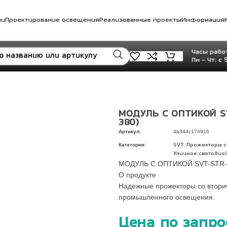
ли
Проектирование освещения
Реализованные проекты
Информация
Часы работ
Пн - Чт: с 
МОДУЛЬ С ОПТИКОЙ S
380)
Артикул:
4b344c174916
Категория:
,
SVT
Прожекторы 
Уличное светодио
МОДУЛЬ С ОПТИКОЙ SVT-STR-
О продукте
Надежные прожекторы со вторичн
промышленного освещения.
Цена по запро