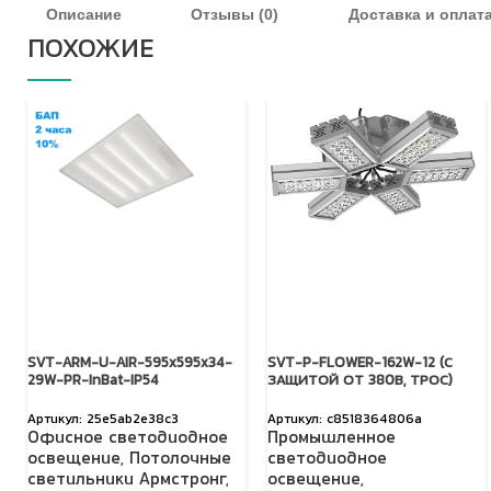
Описание
Отзывы (0)
Доставка и оплат
ПОХОЖИЕ
SVT-ARM-U-AIR-595x595x34-
SVT-P-FLOWER-162W-12 (С
29W-PR-InBat-IP54
ЗАЩИТОЙ ОТ 380В, ТРОС)
25e5ab2e38c3
c8518364806a
Офисное светодиодное
Промышленное
освещение
,
Потолочные
светодиодное
светильники Армстронг
,
освещение
,