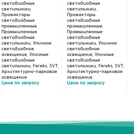
светодиодные
светодиодные
светильники
,
светильники
,
Прожекторы
Прожекторы
светодиодные
светодиодные
промышленные
,
промышленные
,
Промышленные
Промышленные
светодиодные
светодиодные
светильники
,
Уличное
светильники
,
Уличное
светодиодное
светодиодное
освещение
,
Уличные
освещение
,
Уличные
светодиодные
светодиодные
светильники
,
Fereks
,
SVT
,
светильники
,
Fereks
,
SVT
,
Архитектурно-парковое
Архитектурно-парковое
освещение
освещение
Цена по запросу
Цена по запросу
Добавить в корзину
Добавить в корзину