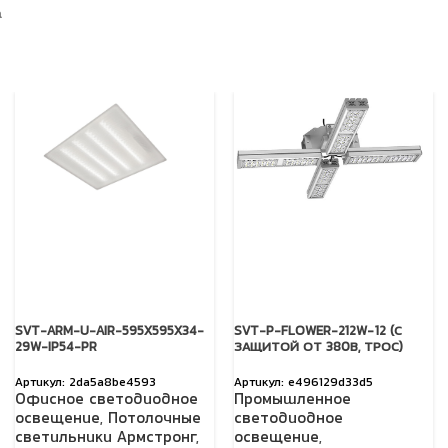
а
SVT-ARM-U-AIR-595X595X34-
SVT-P-FLOWER-212W-12 (С
29W-IP54-PR
ЗАЩИТОЙ ОТ 380В, ТРОС)
2da5a8be4593
e496129d33d5
Офисное светодиодное
Промышленное
освещение
,
Потолочные
светодиодное
светильники Армстронг
,
освещение
,