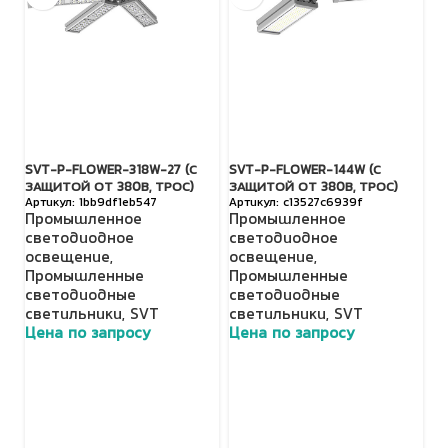
SVT-P-FLOWER-318W-27 (С
SVT-P-FLOWER-144W (С
S
ЗАЩИТОЙ ОТ 380В, ТРОС)
ЗАЩИТОЙ ОТ 380В, ТРОС)
29
1bb9df1eb547
c13527c6939f
Промышленное
Промышленное
О
светодиодное
светодиодное
о
освещение
,
освещение
,
с
Промышленные
Промышленные
П
светодиодные
светодиодные
с
светильники
,
SVT
светильники
,
SVT
S
Цена по запросу
Цена по запросу
Ц