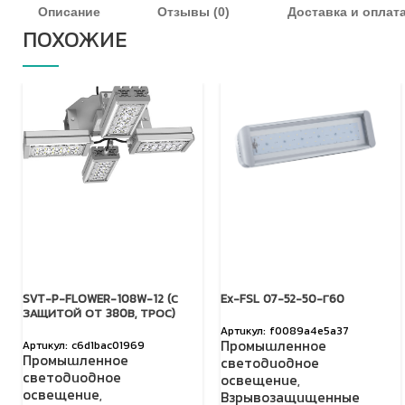
Описание
Отзывы (0)
Доставка и оплат
ПОХОЖИЕ
SVT-P-FLOWER-108W-12 (С
Ex-FSL 07-52-50-Г60
ЗАЩИТОЙ ОТ 380В, ТРОС)
f0089a4e5a37
Промышленное
c6d1bac01969
Промышленное
светодиодное
светодиодное
освещение
,
освещение
,
Взрывозащищенные