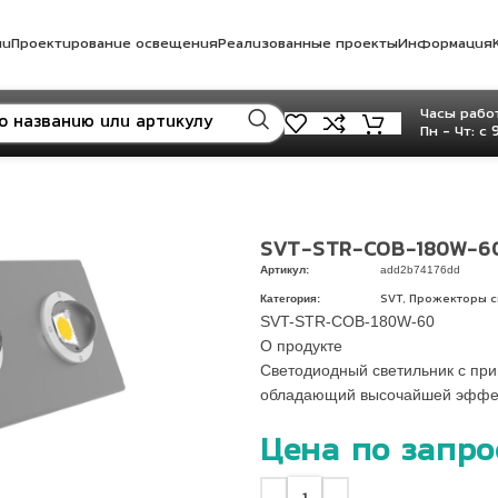
ли
Проектирование освещения
Реализованные проекты
Информация
Часы работ
Пн - Чт: с 
SVT-STR-COB-180W-6
Артикул:
add2b74176dd
Категория:
,
SVT
Прожекторы 
SVT-STR-COB-180W-60
О продукте
Светодиодный светильник с при
обладающий высочайшей эффек
Цена по запро