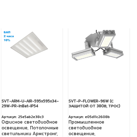
SVT-ARM-U-AIR-595x595x34-
SVT-P-FLOWER-96W (С
29W-PR-InBat-IP54
ЗАЩИТОЙ ОТ 380В, ТРОС)
25e5ab2e38c3
e05d11c2608b
Офисное светодиодное
Промышленное
освещение
,
Потолочные
светодиодное
светильники Армстронг
,
освещение
,