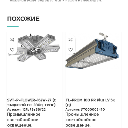
оказания услуг обращайтесь к нашим менеджерам.
ПОХОЖИЕ
SVT-P-FLOWER-162W-27 (С
TL-PROM 100 PR Plus LV 5К
SV
ЗАЩИТОЙ ОТ 380В, ТРОС)
(Д)
З
127b72e86f22
УТ000003470
Промышленное
Промышленное
П
светодиодное
светодиодное
с
освещение
,
освещение
,
о