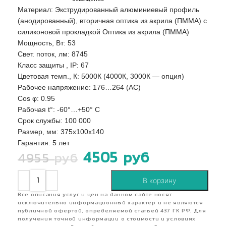
Материал: Экструдированный алюминиевый профиль
(анодированный), вторичная оптика из акрила (ПММА) с
силиконовой прокладкой Оптика из акрила (ПММА)
Мощность, Вт: 53
Свет. поток, лм: 8745
Класс защиты , IP: 67
Цветовая темп., К: 5000К (4000К, 3000К — опция)
Рабочее напряжение: 176…264 (AС)
Сos φ: 0.95
Рабочая t°: -60°…+50° С
Срок службы: 100 000
Размер, мм: 375х100х140
Гарантия: 5 лет
4505
руб
4955
руб
В корзину
Все описания услуг и цен на данном сайте носят
исключительно информационный характер и не являются
публичной офертой, определяемой статьей 437 ГК РФ. Для
получения точной информации о стоимости и условиях