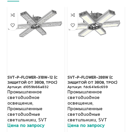
SVT-P-FLOWER-318W-12 (С
SVT-P-FLOWER-288W (С
S
ЗАЩИТОЙ ОТ 380В, ТРОС)
ЗАЩИТОЙ ОТ 380В, ТРОС)
З
d1059b66a832
fdc641e6c659
Промышленное
Промышленное
П
светодиодное
светодиодное
с
освещение
,
освещение
,
о
Промышленные
Промышленные
П
светодиодные
светодиодные
с
светильники
,
SVT
светильники
,
SVT
с
Цена по запросу
Цена по запросу
Ц