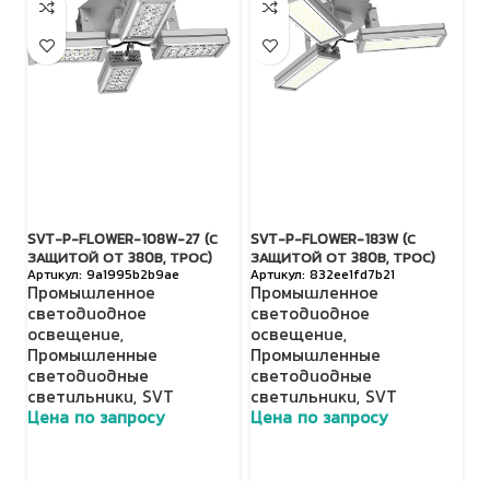
SVT-P-FLOWER-108W-27 (С
SVT-P-FLOWER-183W (С
TL
ЗАЩИТОЙ ОТ 380В, ТРОС)
ЗАЩИТОЙ ОТ 380В, ТРОС)
(Д
9a1995b2b9ae
832ee1fd7b21
Промышленное
Промышленное
П
светодиодное
светодиодное
с
освещение
,
освещение
,
о
Промышленные
Промышленные
Н
светодиодные
светодиодные
с
светильники
,
SVT
светильники
,
SVT
с
Цена по запросу
Цена по запросу
Ц