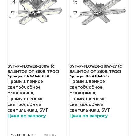
SVT-P-FLOWER-288W (С
SVT-P-FLOWER-318W-27 (С
S
ЗАЩИТОЙ ОТ 380В, ТРОС)
ЗАЩИТОЙ ОТ 380В, ТРОС)
З
fdc641e6c659
1bb9df1eb547
Промышленное
Промышленное
П
светодиодное
светодиодное
с
освещение
,
освещение
,
о
Промышленные
Промышленные
П
светодиодные
светодиодные
с
светильники
,
SVT
светильники
,
SVT
с
Цена по запросу
Цена по запросу
Ц
МОЩНОСТЬ, ВТ
288 Вт