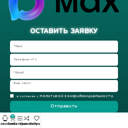
ОСТАВИТЬ ЗАЯВКУ
политикой конфиденциальности.
я согласен с
Отправить
0
звонить
Заказ
Каталог
Сравнение
Избранное