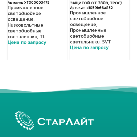
УТ000003475
ЗАЩИТОЙ ОТ 380В, ТРОС)
(Д
Промышленное
d1059b66a832
Промышленное
П
светодиодное
светодиодное
с
освещение
,
освещение
,
о
Низковольтные
Промышленные
Н
светодиодные
светодиодные
с
светильники
,
TL
светильники
,
SVT
с
Цена по запросу
Цена по запросу
Ц