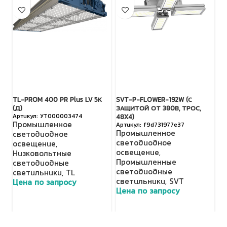
TL-PROM 400 PR Plus LV 5К
SVT-P-FLOWER-192W (С
TL
(Д)
ЗАЩИТОЙ ОТ 380В, ТРОС,
П
УТ000003474
48X4)
Промышленное
f9d731977e37
с
Промышленное
светодиодное
о
светодиодное
освещение
,
Н
освещение
,
Низковольтные
с
Промышленные
светодиодные
с
светодиодные
светильники
,
TL
Ц
светильники
,
SVT
Цена по запросу
Цена по запросу