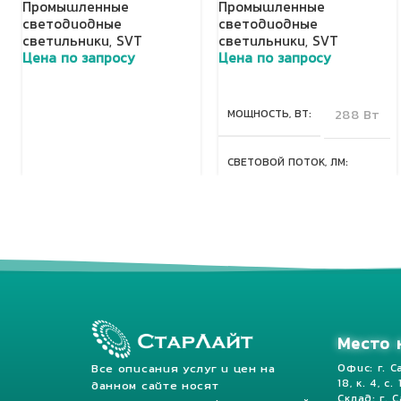
Промышленные
Промышленные
светодиодные
светодиодные
светильники
,
SVT
светильники
,
SVT
Цена по запросу
Цена по запросу
Добавить в корзину
Добавить в корзину
МОЩНОСТЬ, ВТ
288 Вт
СВЕТОВОЙ ПОТОК, ЛМ
40320 Лм
КЛАСС ЗАЩИТЫ, IP
67
Место 
Все описания услуг и цен на
Офис: г. С
18, к. 4, с.
данном сайте носят
Склад: г. 