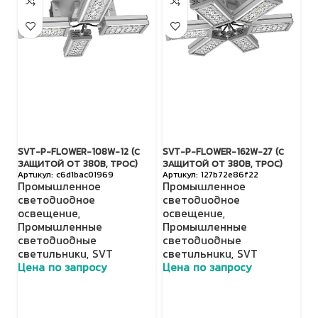
SVT-P-FLOWER-108W-12 (С
SVT-P-FLOWER-162W-27 (С
S
ЗАЩИТОЙ ОТ 380В, ТРОС)
ЗАЩИТОЙ ОТ 380В, ТРОС)
З
c6d1bac01969
127b72e86f22
Промышленное
Промышленное
П
светодиодное
светодиодное
с
освещение
,
освещение
,
о
Промышленные
Промышленные
П
светодиодные
светодиодные
с
светильники
,
SVT
светильники
,
SVT
с
Цена по запросу
Цена по запросу
Ц