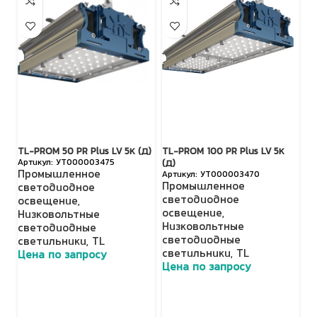
TL-PROM 50 PR Plus LV 5К (Д)
TL-PROM 100 PR Plus LV 5К
S
УТ000003475
(Д)
З
Промышленное
УТ000003470
Промышленное
П
светодиодное
светодиодное
с
освещение
,
освещение
,
о
Низковольтные
Низковольтные
П
светодиодные
светодиодные
с
светильники
,
TL
светильники
,
TL
с
Цена по запросу
Цена по запросу
Ц