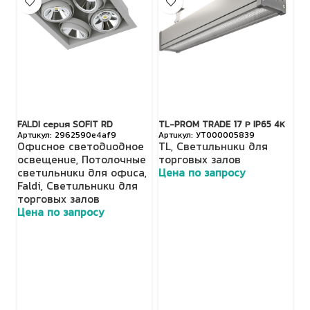
FALDI серия SOFIT RD
TL-PROM TRADE 17 Р IP65 4К
FA
2962590e4af9
УТ000005839
Офисное светодиодное
TL
,
Светильники для
О
освещение
,
Потолочные
торговых залов
о
светильники для офиса
,
Цена по запросу
с
Faldi
,
Светильники для
Fa
торговых залов
т
Цена по запросу
Ц