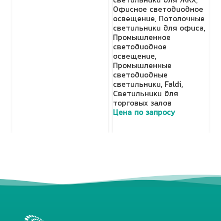
светильники для ЖКХ
,
Fa
Офисное светодиодное
т
освещение
,
Потолочные
Ц
светильники для офиса
,
Промышленное
светодиодное
освещение
,
Промышленные
светодиодные
светильники
,
Faldi
,
Светильники для
торговых залов
Цена по запросу