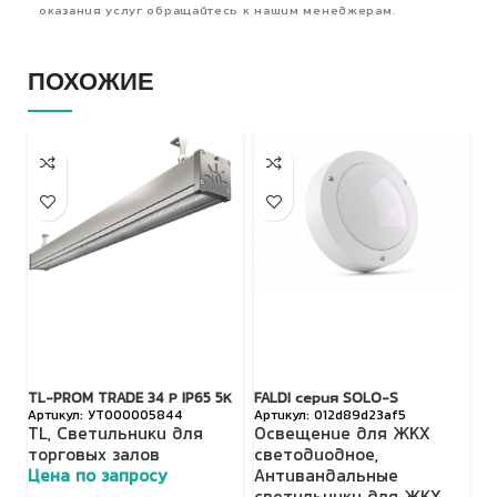
оказания услуг обращайтесь к нашим менеджерам.
ПОХОЖИЕ
TL-PROM TRADE 34 Р IP65 5К
FALDI серия SOLO-S
FA
УТ000005844
012d89d23af5
TL
,
Светильники для
Освещение для ЖКХ
О
торговых залов
светодиодное
,
о
Цена по запросу
Антивандальные
с