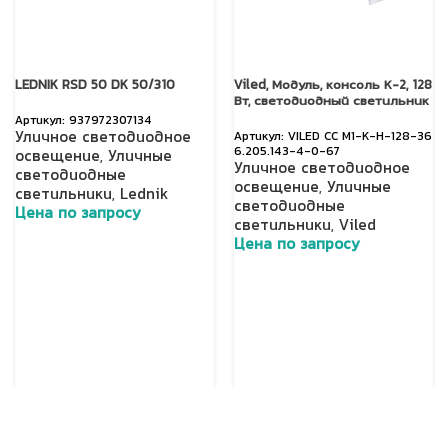
LEDNIK RSD 50 DK 50/310
Viled, Модуль, консоль К-2, 128
Вт, светодиодный светильник
937972307134
Уличное светодиодное
VILED СС М1-К-Н-128-36
6.205.143-4-0-67
освещение
,
Уличные
Уличное светодиодное
светодиодные
освещение
,
Уличные
светильники
,
Lednik
светодиодные
Цена по запросу
светильники
,
Viled
Добавить в корзину
Цена по запросу
Добавить в корзину