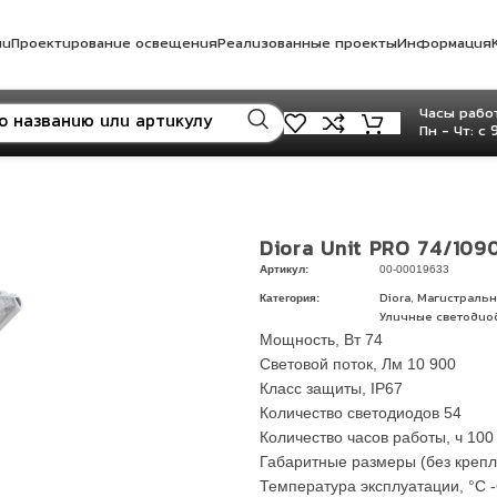
ли
Проектирование освещения
Реализованные проекты
Информация
Часы работ
Пн - Чт: с 
Diora Unit PRO 74/109
Артикул:
00-00019633
Категория:
,
Diora
Магистральн
Уличные светодио
Мощность, Вт 74
Световой поток, Лм 10 900
Класс защиты, IP67
Количество светодиодов 54
Количество часов работы, ч 100
Габаритные размеры (без крепле
Температура эксплуатации, °C -