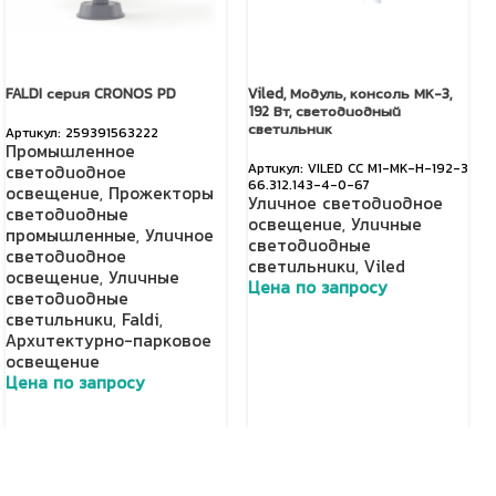
FALDI серия CRONOS PD
Viled, Модуль, консоль МК-3,
192 Вт, светодиодный
светильник
259391563222
Промышленное
VILED СС М1-МК-Н-192-3
светодиодное
66.312.143-4-0-67
освещение
,
Прожекторы
Уличное светодиодное
светодиодные
освещение
,
Уличные
промышленные
,
Уличное
светодиодные
светодиодное
светильники
,
Viled
освещение
,
Уличные
Цена по запросу
светодиодные
светильники
,
Faldi
,
Добавить в корзину
Архитектурно-парковое
освещение
Цена по запросу
Добавить в корзину