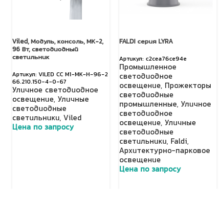
Viled, Модуль, консоль, МК-2,
FALDI серия LYRA
96 Вт, светодиодный
светильник
c2cea76ce94e
Промышленное
VILED СС М1-МК-Н-96-2
светодиодное
66.210.150-4-0-67
освещение
,
Прожекторы
Уличное светодиодное
светодиодные
освещение
,
Уличные
промышленные
,
Уличное
светодиодные
светодиодное
светильники
,
Viled
освещение
,
Уличные
Цена по запросу
светодиодные
светильники
,
Faldi
,
Добавить в корзину
Архитектурно-парковое
освещение
Цена по запросу
Добавить в корзину