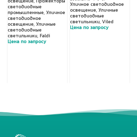
освещение
,
Прожекторы
с
Уличное светодиодное
светодиодные
с
освещение
,
Уличные
промышленные
,
Уличное
Ц
светодиодные
светодиодное
светильники
,
Viled
освещение
,
Уличные
Цена по запросу
светодиодные
светильники
,
Faldi
Цена по запросу