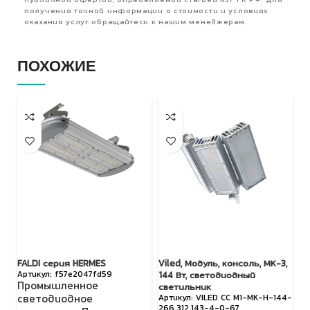
публичной офертой, определяемой статьей 437 ГК РФ. Для
получения точной информации о стоимости и условиях
оказания услуг обращайтесь к нашим менеджерам.
ПОХОЖИЕ
FALDI серия HERMES
Viled, Модуль, консоль, МК-3,
LE
f57e2047fd59
144 Вт, светодиодный
Промышленное
У
светильник
светодиодное
VILED СС М1-МК-Н-144-
о
266.312.143-4-0-67