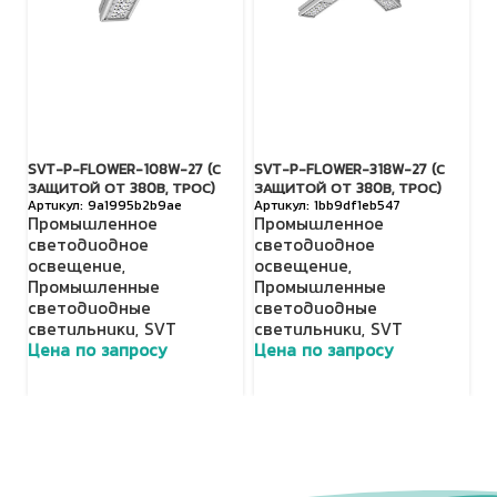
SVT-P-FLOWER-108W-27 (С
SVT-P-FLOWER-318W-27 (С
SV
ЗАЩИТОЙ ОТ 380В, ТРОС)
ЗАЩИТОЙ ОТ 380В, ТРОС)
З
9a1995b2b9ae
1bb9df1eb547
Промышленное
Промышленное
П
светодиодное
светодиодное
с
освещение
,
освещение
,
о
Промышленные
Промышленные
П
светодиодные
светодиодные
с
светильники
,
SVT
светильники
,
SVT
с
Цена по запросу
Цена по запросу
Ц