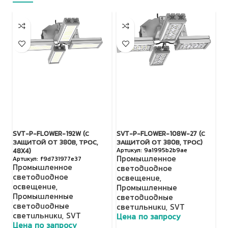
SVT-P-FLOWER-192W (С
SVT-P-FLOWER-108W-27 (С
S
ЗАЩИТОЙ ОТ 380В, ТРОС,
ЗАЩИТОЙ ОТ 380В, ТРОС)
З
9a1995b2b9ae
48X4)
Промышленное
П
f9d731977e37
Промышленное
светодиодное
с
светодиодное
освещение
,
о
освещение
,
Промышленные
П
Промышленные
светодиодные
с
светодиодные
светильники
,
SVT
с
светильники
,
SVT
Цена по запросу
Ц
Цена по запросу