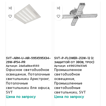
SVT-ARM-U-AIR-595X595X34-
SVT-P-FLOWER-212W-12 (С
SV
29W-IP54-PR
ЗАЩИТОЙ ОТ 380В, ТРОС)
З
2da5a8be4593
e496129d33d5
Офисное светодиодное
Промышленное
П
освещение
,
Потолочные
светодиодное
с
светильники Армстронг
,
освещение
,
о
Потолочные
Промышленные
П
светильники для офиса
,
светодиодные
с
SVT
светильники
,
SVT
с
Цена по запросу
Цена по запросу
Ц