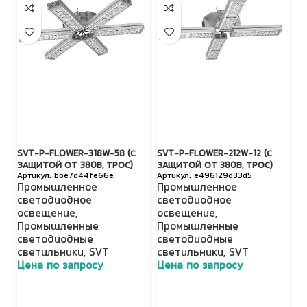
SVT-P-FLOWER-318W-58 (С
SVT-P-FLOWER-212W-12 (С
SV
ЗАЩИТОЙ ОТ 380В, ТРОС)
ЗАЩИТОЙ ОТ 380В, ТРОС)
З
bbe7d44fe66e
e496129d33d5
Промышленное
Промышленное
П
светодиодное
светодиодное
с
освещение
,
освещение
,
о
Промышленные
Промышленные
П
светодиодные
светодиодные
с
светильники
,
SVT
светильники
,
SVT
с
Цена по запросу
Цена по запросу
Ц