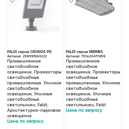
FALDI серия CRONOS PD
FALDI серия HERMES
Vi
259391563222
f57e2047fd59
ун
Промышленное
Промышленное
с
светодиодное
светодиодное
66
освещение
,
Прожекторы
освещение
,
Прожекторы
У
светодиодные
светодиодные
о
промышленные
,
Уличное
промышленные
,
Уличное
с
светодиодное
светодиодное
с
освещение
,
Уличные
освещение
,
Уличные
Ц
светодиодные
светодиодные
светильники
,
Faldi
,
светильники
,
Faldi
Архитектурно-парковое
Цена по запросу
освещение
Цена по запросу