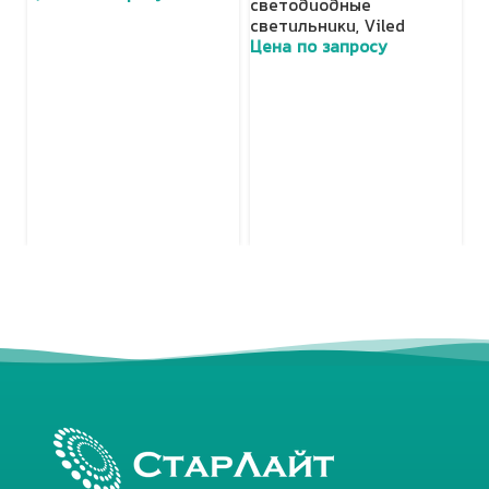
светодиодные
с
светильники
,
Viled
о
Цена по запросу
с
с
Ц