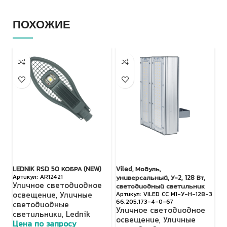
ПОХОЖИЕ
LEDNIK RSD 50 КОБРА (NEW)
Viled, Модуль,
FA
AR12421
универсальный, У-2, 128 Вт,
Уличное светодиодное
П
светодиодный светильник
освещение
,
Уличные
VILED СС М1-У-Н-128-3
с
66.205.173-4-0-67
светодиодные
о
Уличное светодиодное
светильники
,
Lednik
с
освещение
,
Уличные
Цена по запросу
п