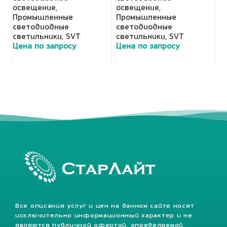
освещение
,
освещение
,
о
Промышленные
Промышленные
П
светодиодные
светодиодные
с
светильники
,
SVT
светильники
,
SVT
с
Цена по запросу
Цена по запросу
Ц
Все описания услуг и цен на данном сайте носят
исключительно информационный характер и не
являются публичной офертой, определяемой