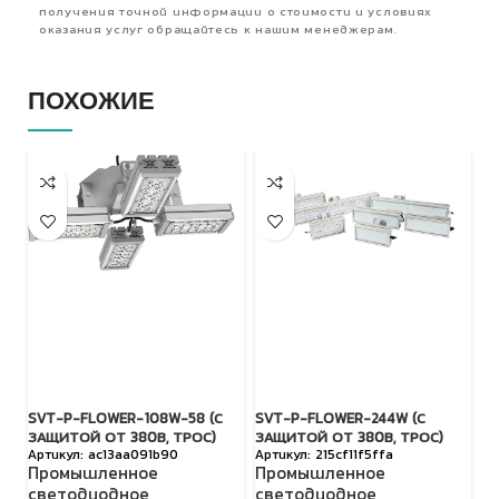
получения точной информации о стоимости и условиях
оказания услуг обращайтесь к нашим менеджерам.
ПОХОЖИЕ
SVT-P-FLOWER-108W-58 (С
SVT-P-FLOWER-244W (С
S
ЗАЩИТОЙ ОТ 380В, ТРОС)
ЗАЩИТОЙ ОТ 380В, ТРОС)
З
ac13aa091b90
215cf11f5ffa
Промышленное
Промышленное
П
светодиодное
светодиодное
с