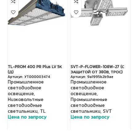
TL-PROM 400 PR Plus LV 5К
SVT-P-FLOWER-108W-27 (С
SV
(Д)
ЗАЩИТОЙ ОТ 380В, ТРОС)
З
УТ000003474
9a1995b2b9ae
Промышленное
Промышленное
П
светодиодное
светодиодное
с
освещение
,
освещение
,
о
Низковольтные
Промышленные
П
светодиодные
светодиодные
с
светильники
,
TL
светильники
,
SVT
с
Цена по запросу
Цена по запросу
Ц