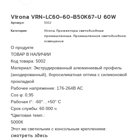
Virona VRN-LC60-60-B50K67-U 60W
Артикул:
5002
Категория:
,
Virona
Прожекторы светодиодные
,
промышленные
Промышленное светодиодное
освещение
О продукте
ТОВАР В НАЛИЧИИ
Код товара: 5002
Материал: Экструдированный алюминиевый профиль
(анодированный), боросиликатная оптика с силиконовой
прокладкой
Рабочее напряжение: 176-264В AС
Сos φ: 0,95
Рабочая t°: -60°…+50° С
Срок службы: 60 000 ч.
*Цветовая темп.:
5000К
Этот же светильник с консольным креплением:
смотреть здесь