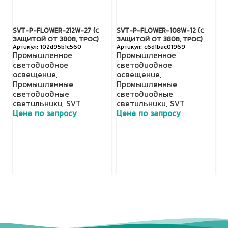
SVT-P-FLOWER-212W-27 (С
SVT-P-FLOWER-108W-12 (С
TL
ЗАЩИТОЙ ОТ 380В, ТРОС)
ЗАЩИТОЙ ОТ 380В, ТРОС)
(Д
102d95b1c560
c6d1bac01969
Промышленное
Промышленное
П
светодиодное
светодиодное
с
освещение
,
освещение
,
о
Промышленные
Промышленные
Н
светодиодные
светодиодные
с
светильники
,
SVT
светильники
,
SVT
с
Цена по запросу
Цена по запросу
Ц