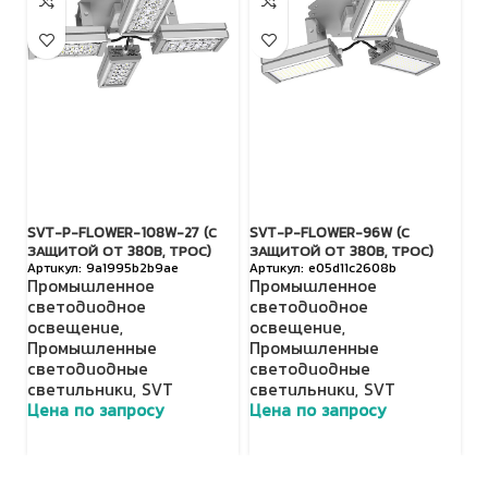
SVT-P-FLOWER-108W-27 (С
SVT-P-FLOWER-96W (С
SV
ЗАЩИТОЙ ОТ 380В, ТРОС)
ЗАЩИТОЙ ОТ 380В, ТРОС)
З
9a1995b2b9ae
e05d11c2608b
Промышленное
Промышленное
П
светодиодное
светодиодное
с
освещение
,
освещение
,
о
Промышленные
Промышленные
П
светодиодные
светодиодные
с
светильники
,
SVT
светильники
,
SVT
с
Цена по запросу
Цена по запросу
Ц