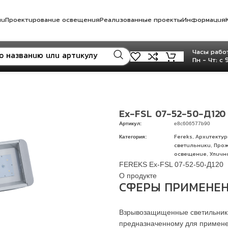
ли
Проектирование освещения
Реализованные проекты
Информация
Часы работ
Пн - Чт: с 
Ex-FSL 07-52-50-Д120
Артикул:
e8c606577b90
Категория:
,
Fereks
Архитекту
,
светильники
Прож
,
освещение
Уличн
FEREKS Ex-FSL 07-52-50-Д120
О продукте
СФЕРЫ ПРИМЕНЕН
Взрывозащищенные светильники
предназначенному для применен