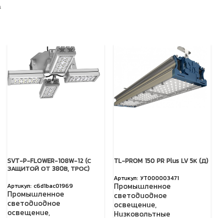
а
SVT-P-FLOWER-108W-12 (С
TL-PROM 150 PR Plus LV 5К (Д)
ЗАЩИТОЙ ОТ 380В, ТРОС)
УТ000003471
Промышленное
c6d1bac01969
Промышленное
светодиодное
светодиодное
освещение
,
освещение
,
Низковольтные