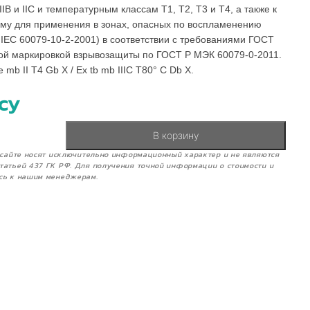
IIB и IIC и температурным классам Т1, Т2, Т3 и Т4, а также к
му для применения в зонах, опасных по воспламенению
 IEC 60079-10-2-2001) в соответствии с требованиями ГОСТ
ной маркировкой взрывозащиты по ГОСТ Р МЭК 60079-0-2011.
b II T4 Gb X / Ex tb mb IIIC T80° C Db X.
су
В корзину
м сайте носят исключительно информационный характер и не являются
татьей 437 ГК РФ. Для получения точной информации о стоимости и
сь к нашим менеджерам.