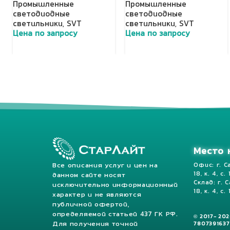
Промышленные
Промышленные
светодиодные
светодиодные
светильники
,
SVT
светильники
,
SVT
Цена по запросу
Цена по запросу
Добавить в корзину
Добавить в корзину
Место 
Все описания услуг и цен на
Офис: г. С
18, к. 4, с.
данном сайте носят
Склад: г. 
исключительно информационный
18, к. 4, с. 
характер и не являются
публичной офертой,
определяемой статьей 437 ГК РФ.
© 2017- 20
Для получения точной
7807391637