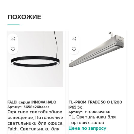
ПОХОЖИЕ
FALDI серия INNOVA HALO
TL-PROM TRADE 50 O L1200
FA
5658b26baaae
IP65 5К
Офисное светодиодное
О
УТ000005846
TL
,
Светильники для
освещение
,
Потолочные
о
торговых залов
светильники для офиса
,
с
Цена по запросу
Faldi
,
Светильники для
Fa