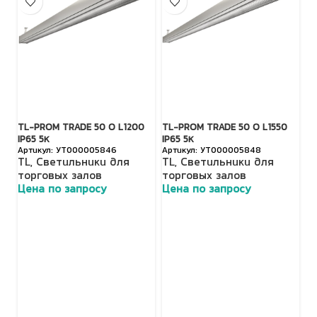
TL-PROM TRADE 50 O L1200
TL-PROM TRADE 50 O L1550
TL
IP65 5К
IP65 5К
IP
УТ000005846
УТ000005848
TL
,
Светильники для
TL
,
Светильники для
T
торговых залов
торговых залов
т
Цена по запросу
Цена по запросу
Ц